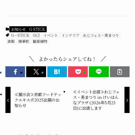
お知らせ
G-STICK
G－STICK
GCJ
イベント
インテリア
れじフェス・美まつり
直販
精華町
観葉植物
よかったらシェアしてね！
≪イベント出店≫れじフェ
≪展示会≫京都フードテッ
ス・美まつり in けいはん
クエキスポ2025出展のお
なプラザ (2026年5月23
知らせ
日)に出店します