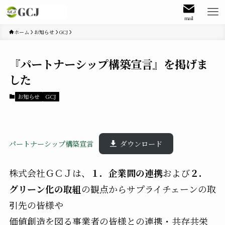
mail
ホーム
お知らせ
GCJ
『パートナーシップ構築宣言』を掲げま
した
お知らせ
GCJ
パートナーシップ構築宣言
ダウンロード
株式会社ＧＣＪは、
１．企業間の連携
および
２．
グリーン化の取組
の観点からサプライチェーンの取
引先の皆様や
価値創造を図る事業者の皆様との連携・共存共栄